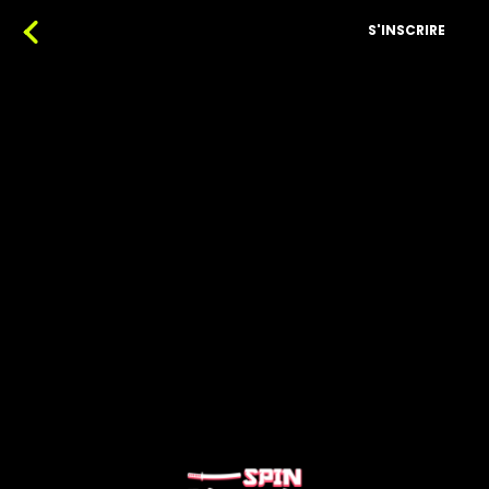
S'INSCRIRE