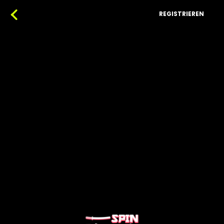
REGISTRIEREN