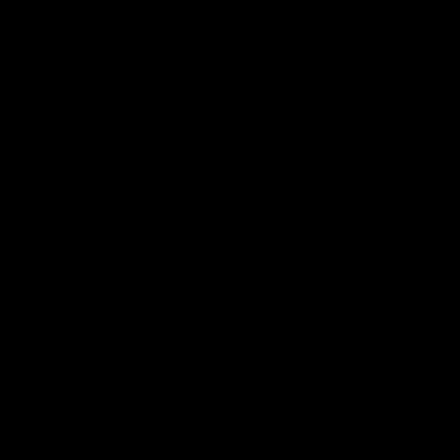
LOGIN
REGISTRATI