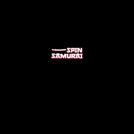
I
TERMINI E CONDIZIONI
TERMINI E CONDIZIONI DEI BONUS
GIOCO RESPONSABILE
MODALITÀ DI PAGAMENTO
FORNITRICI