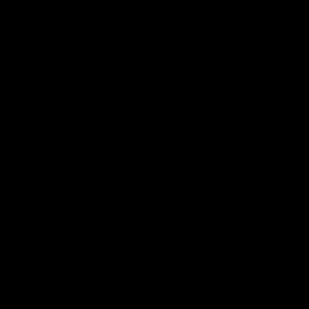
CHI SIAMO
BLOG
BANKING
DOMANDE FREQUENT